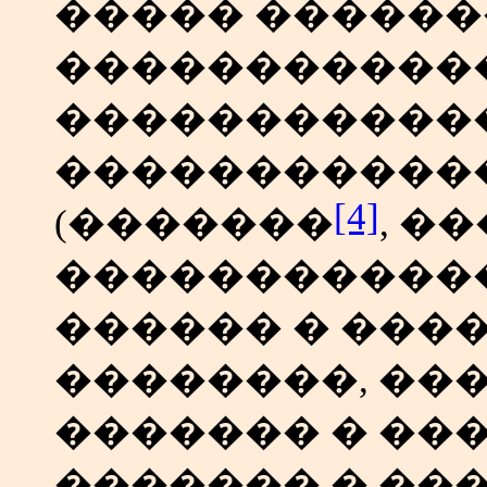
����� ������
������������
������������
�����������
[4]
(�������
, �
������������
������ � ���
��������, ��
������� � ���
������� � ��