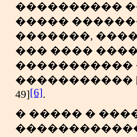
���������� 
����� ������
�������, ���
��� ���� ���
�����������
����������� [��
[6]
49]
.
� ����� � ��
������������