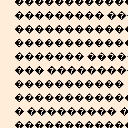
�����������
��������� �
������������
������������
������� ����
��� ��������
�����������
������������
� ��������� 
������������.