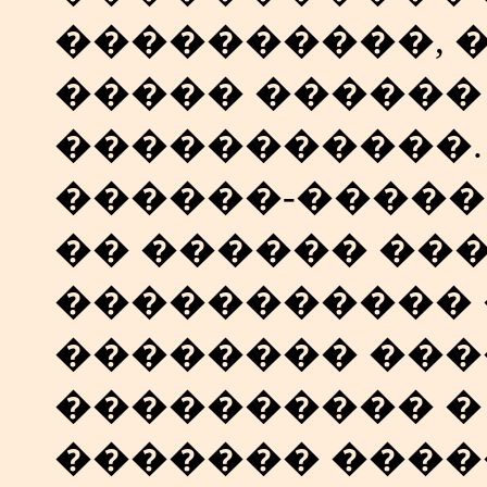
����������, �
����� ������
�����������.
������-�����
�� ������ ��
�����������
�������� ��
���������� �
������� ����