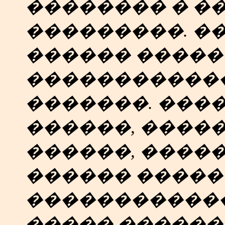
�������� � �
���������. �
������ �����
�����������
�������. ���
������, �����
������, �����
������ �����
������������.
����� ������