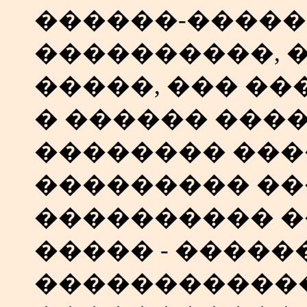
������-����
����������, 
�����, ��� �
� ������ ���
�������� ���
��������� ��
���������� 
����� - �����
�����������