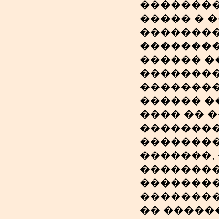
��������
����� � 
��������
��������
������ �
��������
��������
������ �
���� �� 
��������
��������
�������,
��������
��������
��������
�� �����