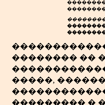
�������
��������
��������
��������
��������
������������
�������� �� 
�����������
�����, �����
������������
��������� � 