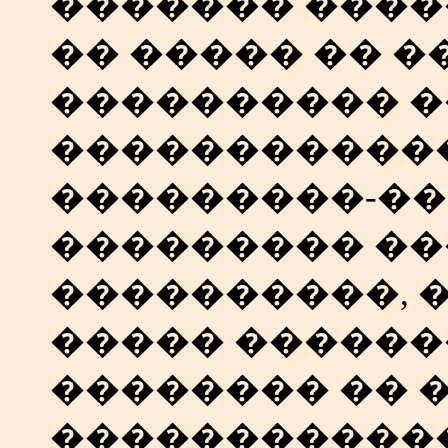
������� ����
�� ����� �� �
���������� �
�����������
���������-�
��������� ��
����������, �
����� ������
�������� �� 
�����������