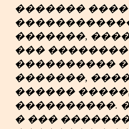
������� ����
������������
�������, ���
��� ��������
���������� �
�������, ����
������ �����
����������. 
� ��� ������