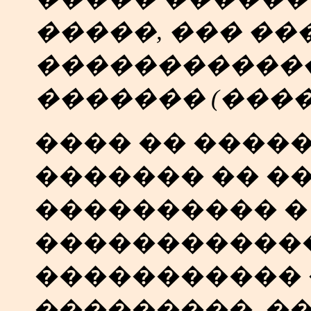
�����, ��� ��
������������
�������
(���� 
���� �� ����
������� �� �
���������� �
�����������
����������� 
���������, �