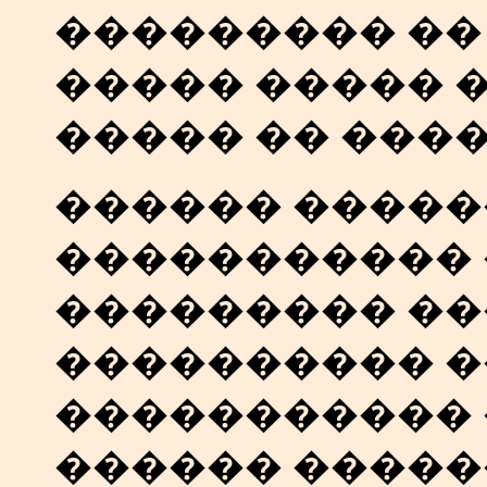
��������� �� �
����� ����� 
����� �� ����
������ ����
����������� �
��������� �
���������� �
����������� 
������ �����