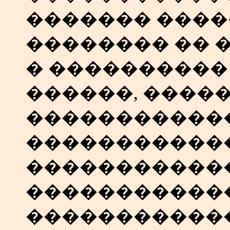
������� ���
�������� �� 
� ���������� 
������, ����
�����������
�����������
������������
�����������
�����������