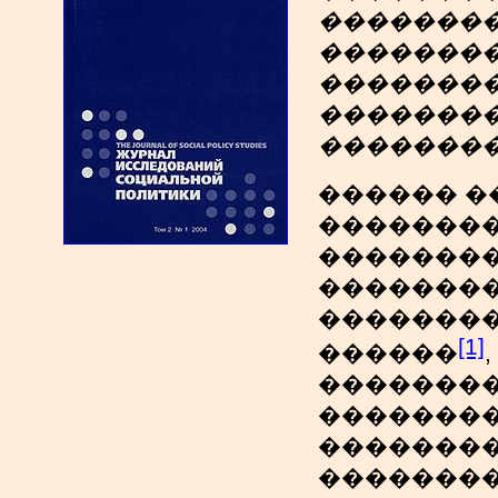
�������
��������
�������
��������
��������
������ �
�������
��������
��������
�������
[1]
������
��������
��������
��������
��������