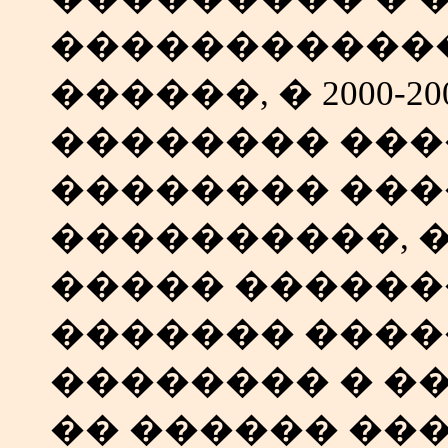
������������
������, � 2000-2
�������� ���
�������� ��
����������, 
����� ������
������� ���
�������� � ���
�� ������ ����