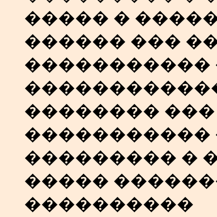
����� � ����
������ ��� ��
����������� 
������������
�������� ���
����������� 
��������� � 
����� �����
����������