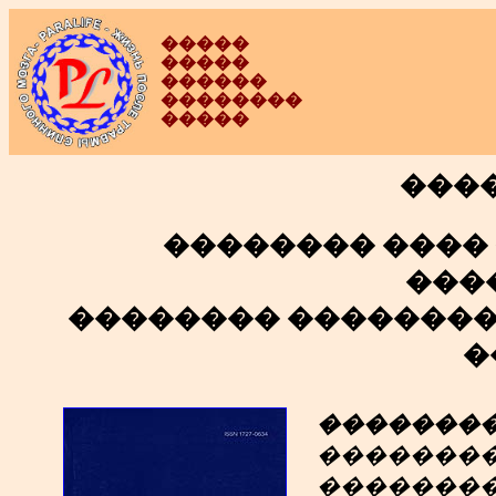
�����
�����
������
��������
�����
����
�������� ���� 
���
�������� ��������
�
��������
��������
��������