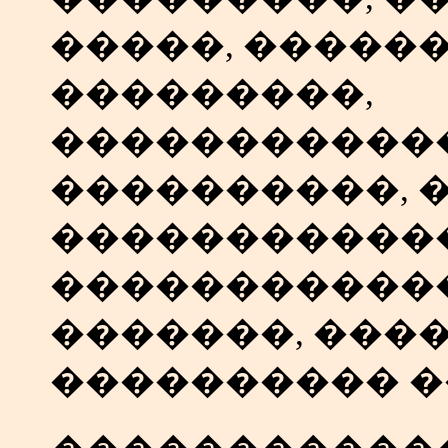
�����, �����
���������,
�����������
����������, 
�����������
������������
�������, ���
���������� �