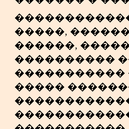
������������
�����, �����
������, ����
���������� �
�����������
����� ������
�����������
�����������
�����������.