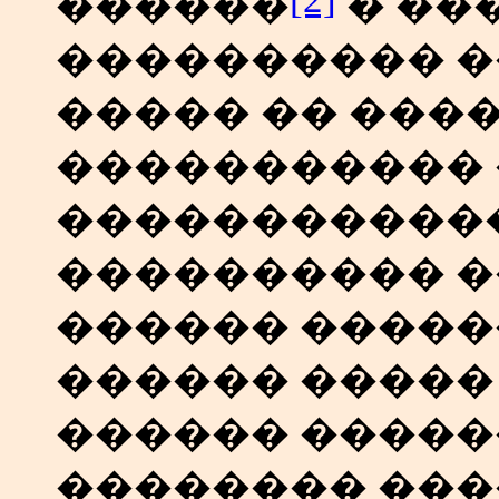
������
� ��
���������� �
����� �� ���
�����������
������������
���������� �
������ ����
������ �����
������ �����
�������� ��