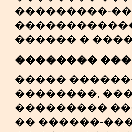
���������-��
�����������
������ � ���
�������� ���
����� ������
��������, ��
��������� ��
�� ������-��