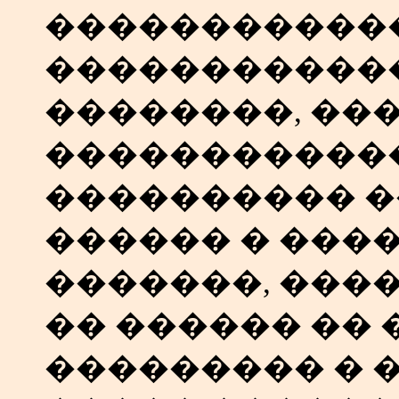
�����������
������������
��������, ��
�����������
���������� �
������ � ���
�������, ����
�� ������ ��
��������� � �