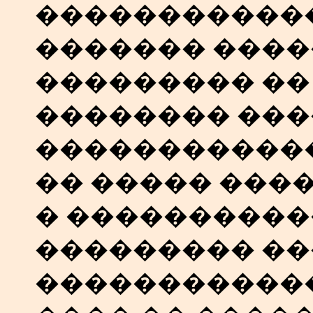
������������
������� ���
��������� ��
�������� ���
�����������
�� ����� ���
� ����������
��������� ��
�����������