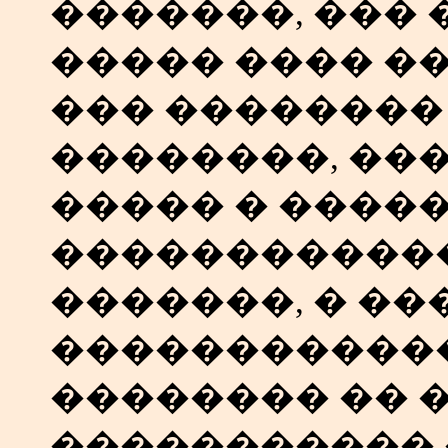
�������, ��� 
����� ���� �
��� ��������
��������, ���
����� � ����
������������
�������, � �
�����������
�������� �� 
����������� 