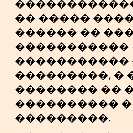
������������
�� ����� ���
������ �� ��
����������� 
����������� 
���������, �
�������� �� �
���������� �
���������.