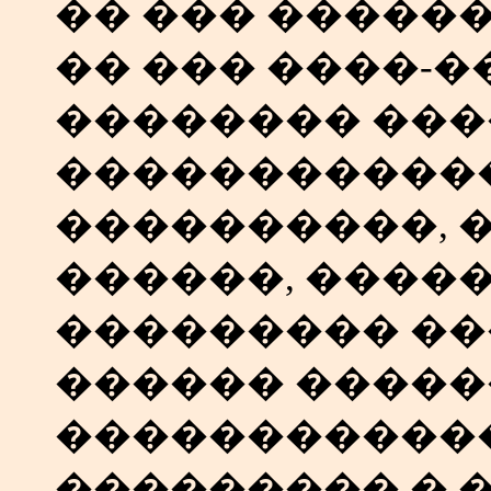
�� ��� ������
�� ��� ����-
�������� ���
�����������
����������, 
������, �����
��������� ��
������ �����
�����������
��������� � 