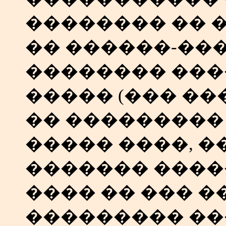
�������� �� 
�� ������-��
�������� ��
����� (��� �
�� ��������� 
����� ����, 
������� ����
���� �� ��� 
��������� �