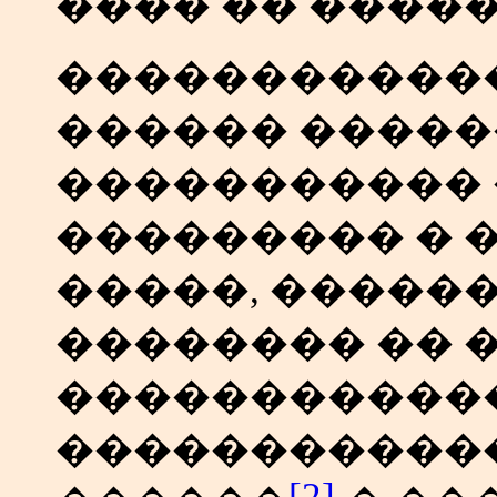
���� �� ����
������������
������ �����
����������� 
��������� � 
�����, �����
�������� �� 
�����������
�����������
[2]