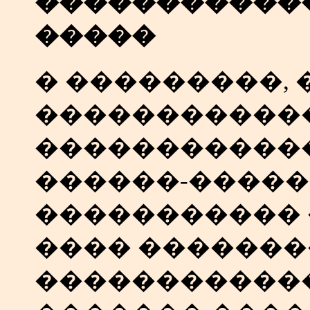
�����������
�����
� ���������,
�����������
������������
������-����
����������� 
���� �������
�����������