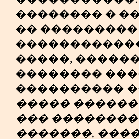
�������� � �
�� ���������
�����������
�����, �����
�������� ���
���������� �
����� ������ 
��� ��������
�������, ����