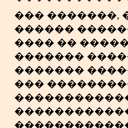
��� �������,
������ �����
���� �� ����
������� ���
������� �����
��� ��������
�����������
�����������
�����������