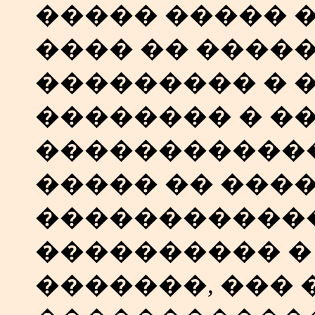
����� ����� 
���� �� ����
��������� � 
�������� � �
������������
����� �� ���
�����������
���������� �
�������, ���