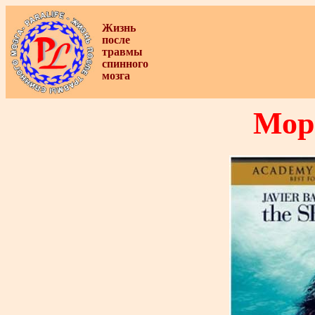
Жизнь
после
травмы
спинного
мозга
Мор