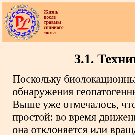
Жизнь
после
травмы
спинного
мозга
3.1. Техн
Поскольку биолокационны
обнаружения геопатогенны
Выше уже отмечалось, что
простой: во время движени
она отклоняется или вращ