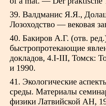
of a mat. — Der praktische 
39. Валдманис Я.Я., Долац
Лозоходство — вековая за
40. Бакиров А.Г. (отв. ред
быстропротекающие явлен
докладов, 4.I-III, Томск: 
и 1990.
41. Экологические аспек
среды. Материалы семина
физики Латвийской АН, 1