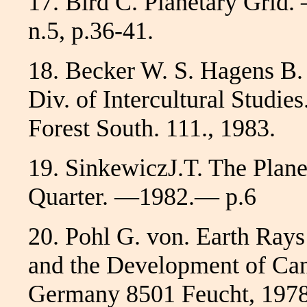
17. Bird С. Planetary Gri
n.5, p.36-41.
18. Becker W. S. Hagens B. 
Div. of Intercultural Studie
Forest South. 111., 1983.
19. SinkewiczJ.T. The Plane
Quarter. —1982.— p.6
20. Pohl G. von. Earth Rays
and the Development of Can
Germany 8501 Feucht, 1978