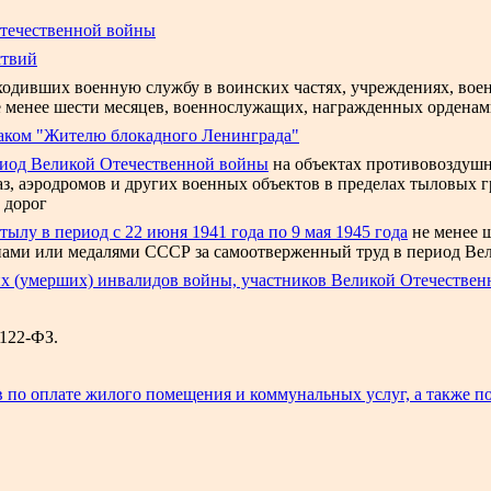
Отечественной войны
ствий
ходивших военную службу в воинских частях, учреждениях, вое
а не менее шести месяцев, военнослужащих, награжденных орден
наком "Жителю блокадного Ленинграда"
риод Великой Отечественной войны
на объектах противовоздуш
аз, аэродромов и других военных объектов в пределах тыловых
 дорог
ылу в период с 22 июня 1941 года по 9 мая 1945 года
не менее ш
ами или медалями СССР за самоотверженный труд в период Ве
х (умерших) инвалидов войны, участников Великой Отечествен
 122-ФЗ.
в по оплате жилого помещения и коммунальных услуг, а также 