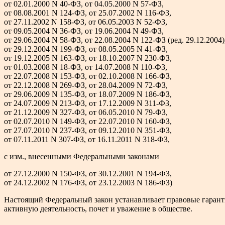
от 02.01.2000 N 40-ФЗ, от 04.05.2000 N 57-ФЗ,
от 08.08.2001 N 124-ФЗ, от 25.07.2002 N 116-ФЗ,
от 27.11.2002 N 158-ФЗ, от 06.05.2003 N 52-ФЗ,
от 09.05.2004 N 36-ФЗ, от 19.06.2004 N 49-ФЗ,
от 29.06.2004 N 58-ФЗ, от 22.08.2004 N 122-ФЗ (ред. 29.12.2004)
от 29.12.2004 N 199-ФЗ, от 08.05.2005 N 41-ФЗ,
от 19.12.2005 N 163-ФЗ, от 18.10.2007 N 230-ФЗ,
от 01.03.2008 N 18-ФЗ, от 14.07.2008 N 110-ФЗ,
от 22.07.2008 N 153-ФЗ, от 02.10.2008 N 166-ФЗ,
от 22.12.2008 N 269-ФЗ, от 28.04.2009 N 72-ФЗ,
от 29.06.2009 N 135-ФЗ, от 18.07.2009 N 186-ФЗ,
от 24.07.2009 N 213-ФЗ, от 17.12.2009 N 311-ФЗ,
от 21.12.2009 N 327-ФЗ, от 06.05.2010 N 79-ФЗ,
от 02.07.2010 N 149-ФЗ, от 22.07.2010 N 160-ФЗ,
от 27.07.2010 N 237-ФЗ, от 09.12.2010 N 351-ФЗ,
от 07.11.2011 N 307-ФЗ, от 16.11.2011 N 318-ФЗ,
с изм., внесенными Федеральными законами
от 27.12.2000 N 150-ФЗ, от 30.12.2001 N 194-ФЗ,
от 24.12.2002 N 176-ФЗ, от 23.12.2003 N 186-ФЗ)
Настоящий Федеральный закон устанавливает правовые гарант
активную деятельность, почет и уважение в обществе.