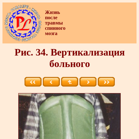
Жизнь
после
травмы
спинного
мозга
Рис. 34. Вертикализация
больного