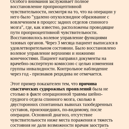
Особого внимания заслуживает полное
восстановление проприоцептивной
чувствительности, несмотря на то, что на операции у
него было "удалено опухолсвидное образование с
вовлечением в процесс задних отделов спинного
мозга", где, как известно, расположены проводящие
пути проприоцептивной чувствительности.
Восстановилось волевое управление функциями
тазовых органов. Через 3 месяца пациент выписался в
удовлетворительном состоянии. Было восстановлено
волевое управление верхними и нижними
конечностями. Пациент направил документы на
врачебно-экспертную комиссию с целью изменения
группы инвалидности. Контрольное наблюдение
через год - признаков рецидива не отмечается.
Этот пример показателен тем, что
причина
спастических судорожных проявлений
была не
столько в факте операционной травмы шейно-
грудного отдела спинного мозга, сколько в
двусторонних спонтанных вывихах тазобедренных
суставов, произошедших, по-видимому, после
операции. Основной диагноз, отсутствие
чувствительности ниже места поражения и тяжесть
состояния не дали возможности врачам заострить