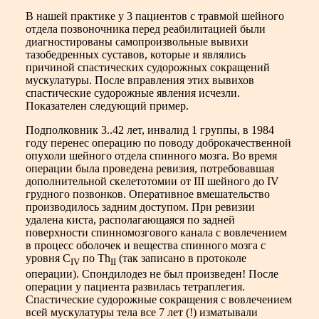
В нашей практике у 3 пациентов с травмой шейного
отдела позвоночника перед реабилитацией были
диагностированы самопроизвольные вывихи
тазобедренных суставов, которые и являлись
причиной спастических судорожных сокращений
мускулатуры. После вправления этих вывихов
спастические судорожные явления исчезли.
Показателен следующий пример.
Подполковник 3..42 лет, инвалид 1 группы, в 1984
году перенес операцию по поводу доброкачественной
опухоли шейного отдела спинного мозга. Во время
операции была проведена ревизия, потребовавшая
дополнительной скелетотомии от III шейного до IV
грудного позвонков. Оперативное вмешательство
производилось задним доступом. При ревизии
удалена киста, располагающаяся по задней
поверхности спинномозгового канала с вовлечением
в процесс оболочек и вещества спинного мозга с
уровня С
по Тh
(так записано в протоколе
IV
II
операции). Спондилодез не был произведен! После
операции у пациента развилась тетраплегия.
Спастические судорожные сокращения с вовлечением
всей мускулатуры тела все 7 лет (!) изматывали