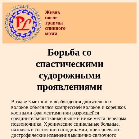
Жизнь
после
травмы
спинного
мозга
Борьба со
спастическими
судорожными
проявлениями
В главе 3 механизм возбуждения двигательных
волокон объяснялся компрессией волокон и корешков
костными фрагментами или разросшейся
соединительной тканью выше и ниже места перелома
позвоночника. Хронические спинальные больные,
находясь в состоянии гиподинамии, претерпевают
дистрофические изменения мышечно-связочного