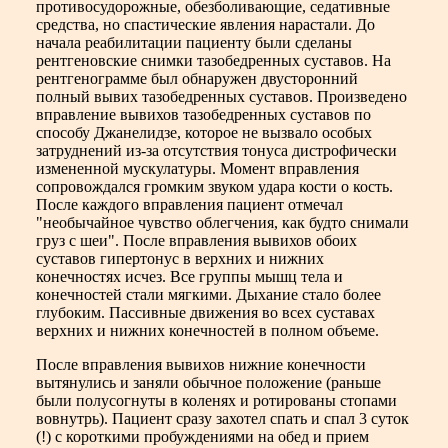
противосудорожные, обезболивающие, седативные
средства, но спастические явления нарастали. До
начала реабилитации пациенту были сделаны
рентгеновские снимки тазобедренных суставов. На
рентгенограмме был обнаружен двусторонний
полный вывих тазобедренных суставов. Произведено
вправление вывихов тазобедренных суставов по
способу Джанелидзе, которое не вызвало особых
затруднений из-за отсутствия тонуса дистрофически
измененной мускулатуры. Момент вправления
сопровождался громким звуком удара кости о кость.
После каждого вправления пациент отмечал
"необычайное чувство облегчения, как будто снимали
груз с шеи". После вправления вывихов обоих
суставов гипертонус в верхних и нижних
конечностях исчез. Все группы мышц тела и
конечностей стали мягкими. Дыхание стало более
глубоким. Пассивные движения во всех суставах
верхних и нижних конечностей в полном объеме.
После вправления вывихов нижние конечности
вытянулись и заняли обычное положение (раньше
были полусогнуты в коленях и ротированы стопами
вовнутрь). Пациент сразу захотел спать и спал 3 суток
(!) с короткими пробуждениями на обед и прием