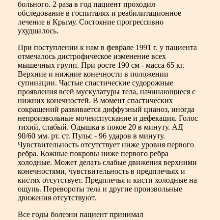
больного. 2 раза в год пациент проходил
обследование в госпиталях и реабилитационное
лечение в Крыму. Состояние прогрессивно
ухудшалось.
При поступлении к нам в феврале 1991 г. у пациента
отмечалось дистрофическое изменение всех
мышечных групп. При росте 190 см - масса 65 кг.
Верхние и нижние конечности в положении
супинации. Частые спастические судорожные
проявления всей мускулатуры тела, начинающиеся с
нижних конечностей. В момент спастических
сокращений развивается диффузный цианоз, иногда
непроизвольные мочеиспускание и дефекация. Голос
тихий, слабый. Одышка в покое 20 в минуту. АД
90/60 мм. рт. ст. Пульс - 96 ударов в минуту.
Чувствительность отсутствует ниже уровня первого
ребра. Кожные покровы ниже первого ребра
холодные. Может делать слабые движения верхними
конечностями, чувствительность в предплечьях и
кистях отсутствует. Предплечья и кисти холодные на
ощупь. Перевороты тела и другие произвольные
движения отсутствуют.
Все годы болезни пациент принимал