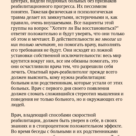
центрах, видели подобных больных без признаков
реабилитационного прогресса. Их пессимизм
понятен. Тяжелая физическая и психологическая
травма делает их замкнутыми, истеричными и, как
правило, очень внушаемыми. Все пациенты этой
группы на вопрос "Хотите ли Вы восстановиться?"
ответят положительно и будут уверять, что они только
об этом и мечтают. В действительности же
многие из
них только мечтают,
но помогать врачу, выполнять
его требования не будут. Они исходят из ложной
установки собственной исключительности: весь мир
крутится вокруг них, все им обязаны помогать, это
они осчастливили врача тем, что разрешили себя
лечить. Опытный врач-реабилитолог прежде всего
должен выяснить, кому нужна реабилитация:
больным или родственникам, которые устали от этих
больных. Врач с первого дня своего появления
должен сломать сложившийся стереотип мышления и
поведения не только больного, но и окружающих его
людей.
Врач, владеющий способами скоростной
реабилитации, должен быть уверен в себе, в своих
знаниях и в стопроцентном положительном эффекте.
Во время беседы с больными и их родственниками