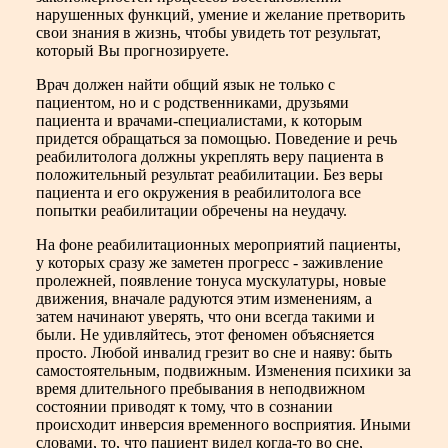
нарушенных функций, умение и желание претворить
свои знания в жизнь, чтобы увидеть тот результат,
который Вы прогнозируете.
Врач должен найти общий язык не только с
пациентом, но и с родственниками, друзьями
пациента и врачами-специалистами, к которым
придется обращаться за помощью. Поведение и речь
реабилитолога должны укреплять веру пациента в
положительный результат реабилитации. Без веры
пациента и его окружения в реабилитолога все
попытки реабилитации обречены на неудачу.
На фоне реабилитационных мероприятий пациенты,
у которых сразу же заметен прогресс - заживление
пролежней, появление тонуса мускулатуры, новые
движения, вначале радуются этим изменениям, а
затем начинают уверять, что они всегда такими и
были. Не удивляйтесь, этот феномен объясняется
просто. Любой инвалид грезит во сне и наяву: быть
самостоятельным, подвижным. Изменения психики за
время длительного пребывания в неподвижном
состоянии приводят к тому, что в сознании
происходит инверсия временного восприятия. Иными
словами, то, что пациент видел когда-то во сне,