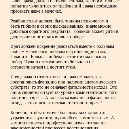
голос врача должен быть уверенным, жестким. Любые
попытки уклониться от требований врача необходимо
пресекать даже в мелочах.
Реабилитолог должен быть тонким психологом и
быть гибким в своих высказываниях, иначе можно
добиться обратного результата - больной может уйти в
депрессию и потерять волю к победе.
Врач должен искренне радоваться вместе с больным
любым маленьким победам над инвалидностью.
Помните! Большая победа состоит из маленьких
побед. Нужно стимулировать больного не
останавливаться на достигнутом.
И еще важно отметить: если врач не знает, как
восстановить функцию при наличии анатомического
субстрата, то это не означает фатальности исхода. Это
лишь свидетельствует об уровне компетентности того
или иного врача. А вот высказывания о фатальности
исхода - это признак некомпетентности врача!
Конечно, чтобы помочь больному восстановить
утраченные функции, нужно быть компетентным. А
компетентность и профессионализм - это знание
закономерностей процессов восстановления