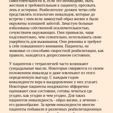
самостоятельности и, если это необходимо, быть
жестким и требовательным к пациенту, пресекать
лень и истерики. Реабилитолог должен четко себе
представлять психологию инвалидов, которые до
встречи с ним вели замкнутый образ жизни и были
окружены излишней заботой. Зачастую больные
избалованы собственной исключительностью,
сочувствием окружающих. Они привыкли, чаще
подсознательно, чем сознательно, использовать свою
ущербность для выживания. Они ревнивы и требуют
к себе повышенного внимания. Пациенты, не
знакомые со способами скоростной реабилитации, как
правило, находятся в депрессивном состоянии.
У пациентов с тетраплегией часто возникают
суицидальные мысли. Некоторые смиряются со своим
положением инвалида и даже извлекают из этого
определенную выгоду. С каждым годом
инвалидности вера в выздоровление у них угасает.
Некоторые пациенты неадекватно эйфорично
оценивают свое состояние, готовы лечиться где
угодно, как угодно и чем угодно. Для таких
пациентов инвалидность - образ жизни, а лечение -
его разнообразие. За время инвалидности многие
пациенты побывали в различных реабилитационных