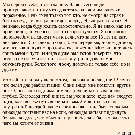
Мы верим в себя, а это главное. Чаще всего люди
проигрывают, потому что сдаются чаще, чем им наносят
поражение. Ведь смел только тот, кто, не смотря на страх и
боязнь неудачи, все равно идет вперед. Я как раз из таких. Я
не знаю, когда буду ходить самостоятельно. Я не знаю, как это
произойдет, но уверен, что это скоро случится. Я настолько
непоколебим на своем пути к цели, что за все 13 лет ни разу
не сдавался. Я останавливался, брал перерывы, но всегда знал,
что все равно нужно продолжать движение. Многие пытались
сбить меня с пути. Иногда я уже был готов поверить, что
ничего не получится, но что-то внутри не давало мне
опускать руки. Более того, я хочу помочь не только себе, но и
другим.
Из этой книги вы узнали о том, как я жил последние 13 лет и
что делал для реабилитации. Одни вещи мне помогли, другие
нет. Одни люди поднимали меня, другие закапывали еще
глубже. Благодаря этой книге, вы уже знаете, куда вам следует
идти, хотя все же путь выбирать вам. Лишь только ваш
внутренний настрой, ваше огромное желание быть сильным
однажды поставит вас на ноги, однажды заставит вдохнуть
больше воздуха, чем обычно, и решить для себя, кто вы есть и
чего вы хотите от жизни.
14.08.08