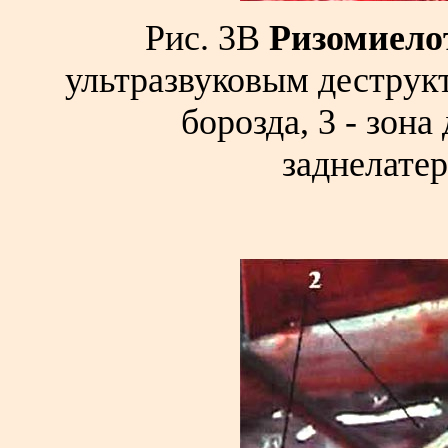
Рис. 3В
Ризомиело
ультразвуковым деструкт
борозда, 3 - зон
заднелате