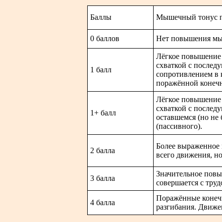
Баллы
Мышечный тонус п
0 баллов
Нет повышения мы
Лёгкое повышение 
схваткой с после
1 балл
сопротивлением в 
поражённой конечн
Лёгкое повышение 
схваткой с после
1+ балл
оставшемся (но не
(пассивного).
Более выраженное
2 балла
всего движения, но
Значительное повы
3 балла
совершается с труд
Поражённые конечн
4 балла
разгибания. Движе