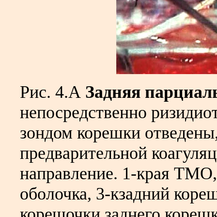
Рис. 4.А
Задняя парциал
непосредственно ризидио
зондом корешки отведены,
предварительной коагуляц
направление. 1-края ТМО,
оболочка, 3-кзадний кореш
корешочки заднего корешк