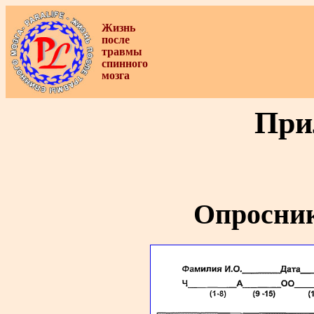
Жизнь
после
травмы
спинного
мозга
При
Опросни