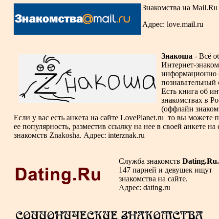
Знакомства на Mail.Ru
Адрес: love.mail.ru
Знакоша
- Всё о
Интернет-знаком
информационно 
познавательный 
Есть книга об ин
знакомствах в Р
(оффлайн знаком
Если у вас есть анкета на сайте LovePlanet
.ru
то вы можете 
ее популярность, разместив ссылку на нее в своей анкете на 
знакомств Znakosha. Адрес: interznak.ru
Cлужба знакомств
Dating.Ru
147 парней и девушек ищут
знакомства на сайте.
Адрес: dating.ru