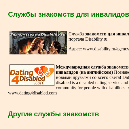
Службы знакомств для инвалидо
Служба
знакомств для инва
портала Disability.ru
Адрес: www.disability.ru/agency
Международная служба знакомств
инвалидов (на английском)
Познак
новыми друзьями со всего света! Dat
disabled is a disabled dating service and
community for people with disabilities.
www.dating4disabled.com
Другие службы знакомств