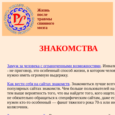
Жизнь
после
травмы
спинного
мозга
ЗНАКОМСТВА
Замуж за человека с ограниченными возможностями
. Инвал
- не приговор, это особенный способ жизни, в котором чело
нужно иметь огромную выдержку.
Как вести себя на сайтах знакомств
. Знакомиться лучше всег
популярных сайтах знакомств. Чем больше пользователей на 
тем выше вероятность того, что вы найдете того, кого ищете
не обязательно обращаться к специфическим сайтам, даже е
нужен кто-то особенный — фанат тяжелого рока 70-х или и
колясочник.