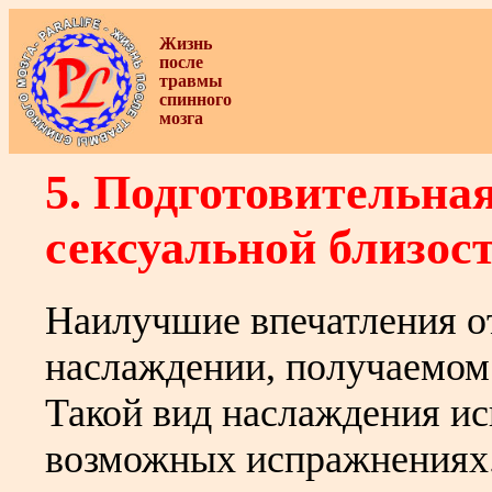
Жизнь
после
травмы
спинного
мозга
5. Подготовительна
сексуальной близос
Наилучшие впечатления от
наслаждении, получаемом 
Такой вид наслаждения и
возможных испражнениях.