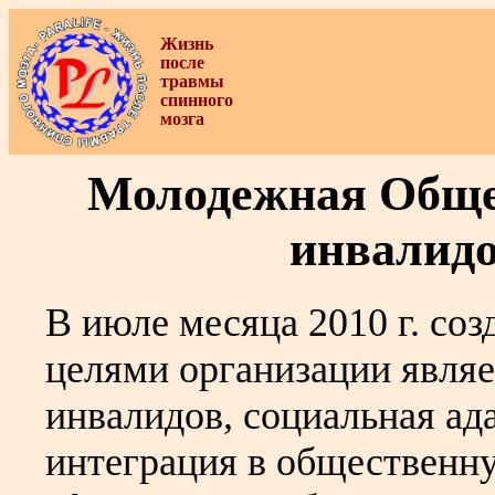
Жизнь
после
травмы
спинного
мозга
Молодежная Обще
инвалидо
В июле месяца 2010 г. с
целями организации являе
инвалидов, социальная ад
интеграция в общественн