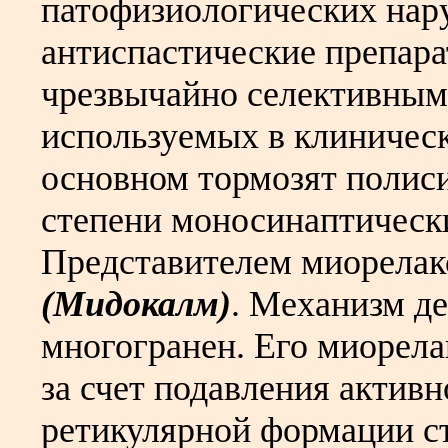
патофизиологических нар
антиспастические препар
чрезвычайно селективным
используемых в клиническ
основном тормозят полис
степени моносинаптически
Представителем миорелак
(Мидокалм)
. Механизм д
многогранен. Его миорел
за счет подавления активн
ретикулярной формации с