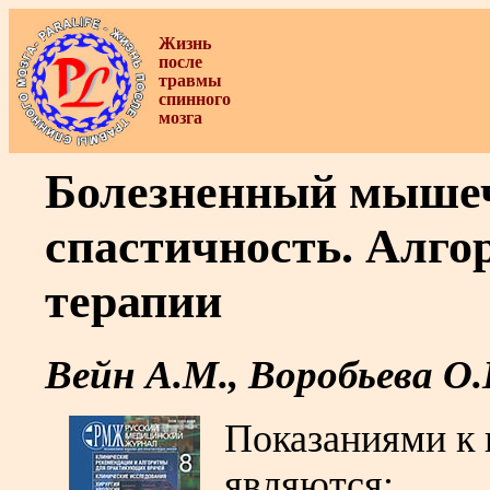
Жизнь
после
травмы
спинного
мозга
Болезненный мышеч
спастичность. Алго
терапии
Вейн А.М., Воробьева О.
Показаниями к
являются: