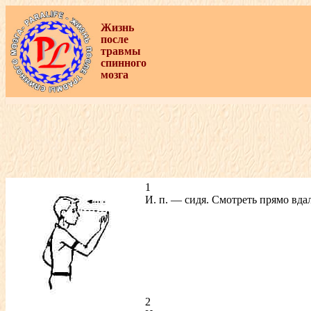
Жизнь
после
травмы
спинного
мозга
1
И. п. — сидя. Смотреть прямо вда
2