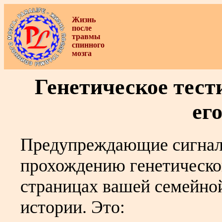
Жизнь
после
травмы
спинного
мозга
Генетическое тест
ег
Предупреждающие сигналы
прохождению генетическо
страницах вашей семейно
истории. Это: