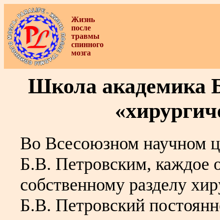
Жизнь
после
травмы
спинного
мозга
Школа академика Б
«хирургич
Во Всесоюзном научном ц
Б.В. Петровским, каждое 
собственному разделу хир
Б.В. Петровский постоянн