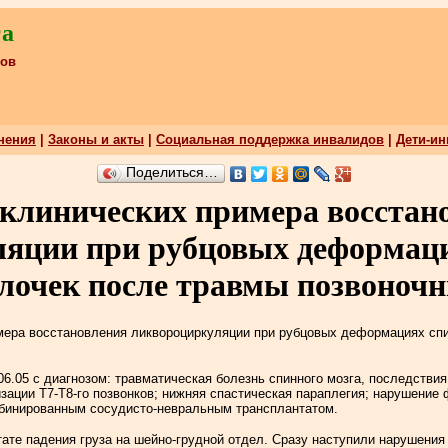
га
ков
нения
|
Законы и акты
|
Социальная поддержка инвалидов
|
Дети-и
Поделиться…
клинических примера восстан
яции при рубцовых деформаци
олочек после травмы позвоноч
мера восстановления ликвороциркуляции при рубцовых деформациях спин
.06.05 с диагнозом: травматическая болезнь спинного мозга, последстви
ации Т7-Т8-го позвонков; нижняя спастическая параплегия; нарушение 
мбинированным сосудисто-невральным трансплантатом.
тате падения груза на шейно-грудной отдел. Сразу наступили нарушени