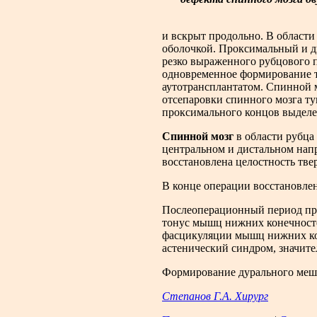
и вскрыт продольно. В области
оболочкой. Проксимальный и д
резко выраженного рубцового п
одновременное формирование т
аутотрансплантатом. Спинной м
отсепаровки спинного мозга ту
проксимального концов выделе
Спинной мозг
в области рубца
центральном и дистальном напр
восстановлена целостность тве
В конце операции восстановле
Послеоперационный период про
тонус мышц нижних конечносте
фасцикуляции мышц нижних кон
астенический синдром, значит
Формирование дурального мешка
Степанов Г.А. Хирург