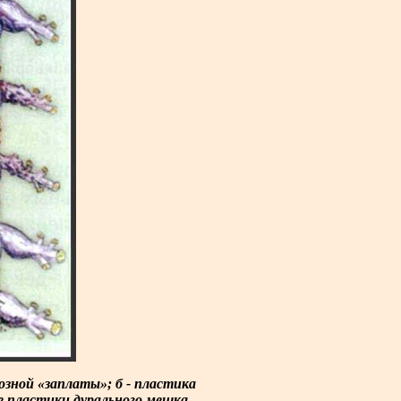
озной «заплаты»; б - пластика
е пластики дурального мешка