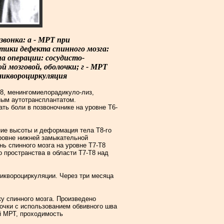
звонка: а - МРТ при
стики дефекта спинного мозга:
а операции: сосудисто-
й мозговой, оболочки; г - МРТ
 ликвороциркуляция
Т8, менингомиелорадикуло-лиз,
ным аутотрансплантатом.
ть боли в позвоночнике на уровне Т6-
ние высоты и деформация тела Т8-го
уровне нижней замыкательной
нь спинного мозга на уровне Т7-Т8
 пространства в области Т7-Т8 над
иквороциркуляции. Через три месяца
у спинного мозга. Произведено
лочки с использованием обвивного шва
й МРТ, проходимость