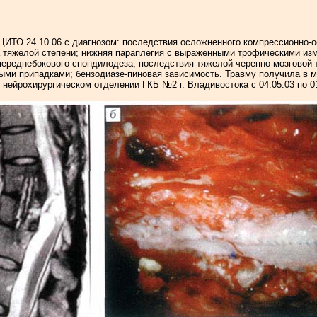
в ЦИТО 24.10.06 с диагнозом: последствия осложненного компрессионно-
а тяжелой степени; нижняя параплегия с выраженными трофическими из
переднебокового спондилодеза; последствия тяжелой черепно-мозговой 
ми припадками; бензодиазе-пиновая зависимость. Травму получила в мае
 нейрохирургическом отделении ГКБ №2 г. Владивостока с 04.05.03 по 01