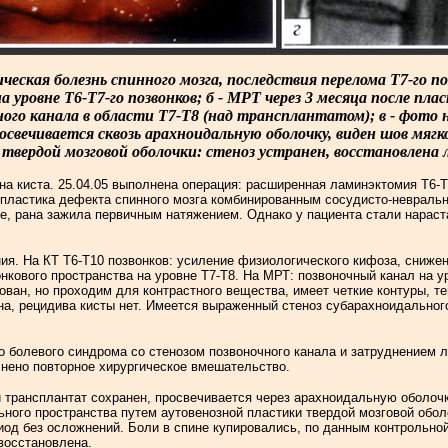
еская болезнь спинного мозга, последствия перелома Т7-го по
 уровне Т6-Т7-го позвонков; б - МРТ через 3 месяца после пла
го канала в области Т7-Т8 (над трансплантатом); в - фото н
вечивается сквозь арахноидальную оболочку, виден шов мягко
и твердой мозговой оболочки: стеноз устранен, восстановлена
на киста. 25.04.05 выполнена операция: расширенная ламинэктомия Т6-
я пластика дефекта спинного мозга комбинированным сосудисто-невраль
, рана зажила первичным натяжением. Однако у пациента стали нараста
ия. На КТ Т6-Т10 позвонков: усиление физиологического кифоза, сниже
онкового пространства на уровне Т7-Т8. На МРТ: позвоночный канал на 
ван, но проходим для контрастного вещества, имеет четкие контуры, те
а, рецидива кисты нет. Имеется выраженный стеноз субарахноидального
 болевого синдрома со стенозом позвоночного канала и затруднением л
нено повторное хирургическое вмешательство.
 трансплантат сохранен, просвечивается через арахноидальную оболочк
ьного пространства путем аутовенозной пластики твердой мозговой обо
иод без осложнений. Боли в спине купировались, по данным контрольно
восстановлена.