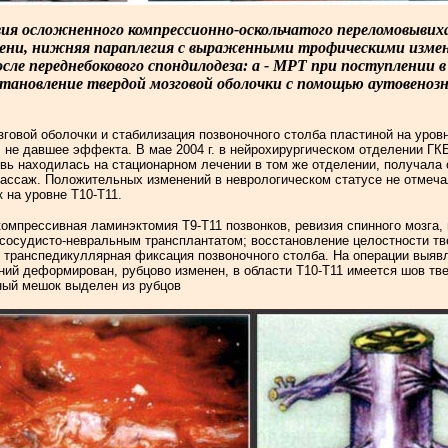
вия осложненного компрессионно-оскольчатого переломовывих
пени, нижняя параплегия с выраженными трофическими изме
осле переднебокового спондилодеза: а - МРТ при поступлении 
осстановление твердой мозговой оболочки с помощью аутовено
говой оболочки и стабилизация позвоночного столба пластиной на уров
 не давшее эффекта. В мае 2004 г. в нейрохирургическом отделении Г
вновь находилась на стационарном лечении в том же отделении, получа
ассаж. Положительных изменений в неврологическом статусе не отмеча
 на уровне Т10-Т11.
компрессивная ламинэктомия Т9-Т11 позвонков, ревизия спинного мозга
 сосудисто-невральным трансплантатом; восстановление целостности т
; транспедикуллярная фиксация позвоночного столба. На операции выяв
ний деформирован, рубцово изменен, в области Т10-Т11 имеется шов тв
ный мешок выделен из рубцов