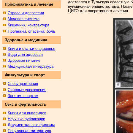
доставлен в Тульскую областную бо
Профилактика и лечение
пункционная эпицистостома. После 
ЦИТО для оперативного лечения.
Стресс и депрессия
Мочевая система
Кишечник
,
контрактура
Пролежни
,
спастика
,
боль
Здоровье и медицина
Книги и статьи о здоровье
Вода для здоровья
Здоровое питание
Медицинская литература
Физкультура и спорт
Спецупражнения
Силовые упражнения
Занятия спортом
Секс и фертильность
Книги для инвалидов
Научные публикации
Документальные фильмы
Популярная литература