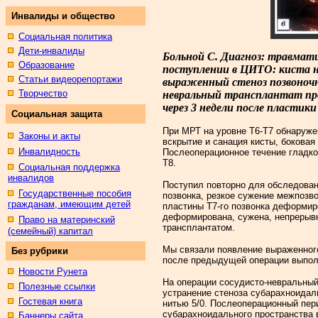
Инвалиды и общество
Социальная политика
Дети-инвалиды
Больной С. Диагноз: травматич
Образование
поступлении в ЦИТО: киста на
Статьи видеорепортажи
выраженный стеноз позвоночно
Творчество
невральный трансплантат прос
через 3 недели после пластик
Социальная защита
При МРТ на уровне Т6-Т7 обнаруже
Законы и акты
вскрытие и санация кисты, бокова
Инвалидность
Послеоперационное течение гладкое
Т8.
Социальная поддержка
инвалидов
Поступил повторно для обследован
Государственные пособия
позвонка, резкое сужение межпозв
гражданам, имеющим детей
пластины Т7-го позвонка деформиро
деформирована, сужена, непрерывн
Право на материнский
трансплантатом.
(семейный) капитал
Мы связали появление выраженного
Без рубрики
после предыдущей операции выпол
Новости Рунета
На операции сосудисто-невральный
Полезные ссылки
устранение стеноза субарахноидал
Гостевая книга
нитью 5/0. Послеоперационный пер
субарахноидального пространства 
Баннеры сайта