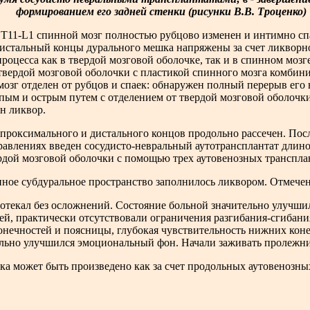
формированием его задней стенки (рисунки В.В. Троценко)
 T11-L1 спинной мозг полностью рубцово изменен и интимно сп
истальный концы дурального мешка напряжены за счет ликворн
роцесса как в твердой мозговой оболочке, так и в спинном мозг
вердой мозговой оболочки с пластикой спинного мозга комби
озг отделен от рубцов и спаек: обнаружен полный перерыв его 
пым и острым путем с отделением от твердой мозговой оболочки
н ликвор.
 проксимального и дистального концов продольно рассечен. Пос
авлениях введен сосудисто-невральный аутотрансплантат длиной
рдой мозговой оболочки с помощью трех аутовенозных трансплан
нное субдуральное пространство заполнилось ликвором. Отмечен
текал без осложнений. Состояние больной значительно улучшил
й, практически отсутствовали ограничения разгибания-сгибания
ечностей и поясницы, глубокая чувствительность нижних кон
ельно улучшился эмоциональный фон. Начали заживать пролежни
 может быть произведено как за счет продольных аутовенозных