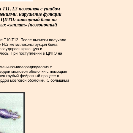
а T
11
, L3 позвонков с ушибом
нениями, нарушение функции
в ЦИТО: ликворный блок на
зных «заплат» (позвоночный
не Т10-Т12. После выписки получала
КБ №2 металлоконструкция была
ла сосудорасширяющую и
лось. При поступлении в ЦИТО на
, менингомиелорадикулолиз с
вердой мозговой оболочки с помощью
лен грубый фиброзный процесс в
ердой мозговой оболочки. С большими