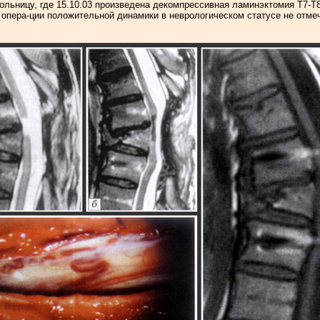
льницу, где 15.10.03 произведена декомпрессивная ламинэктомия Т7-Т8-
опера-ции положительной динамики в неврологическом статусе не отмеч