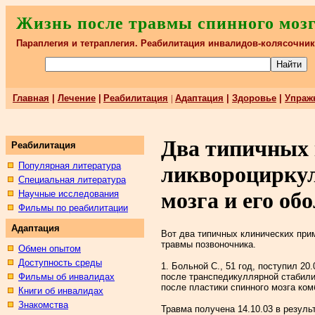
Жизнь после травмы спинного моз
Параплегия и тетраплегия. Реабилитация инвалидов-колясочни
Главная
|
Лечение
|
Реабилитация
|
Адаптация
|
Здоровье
|
Упраж
Два типичных 
Реабилитация
Популярная литература
ликвороциркул
Специальная литература
мозга и его об
Научные исследования
Фильмы по реабилитации
Адаптация
Вот два типичных клинических при
травмы позвоночника.
Обмен опытом
Доступность среды
1. Больной С., 51 год, поступил 20
Фильмы об инвалидах
после транспедикуллярной стабилиз
после пластики спинного мозга ко
Книги об инвалидах
Знакомства
Травма получена 14.10.03 в резуль