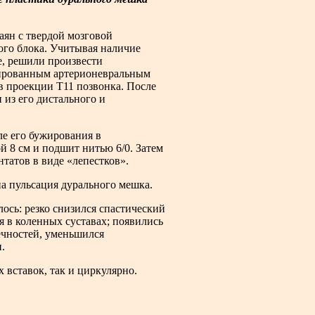
аян с твердой мозговой
ого блока. Учитывая наличие
е, решили произвести
нированным артерионевральным
в проекции Т11 позвонка. После
 из его дистального и
ле его бужирования в
 8 см и подшит нитью 6/0. Затем
татов в виде «лепестков».
а пульсация дурального мешка.
ось: резко снизился спастический
 в коленных суставах; появились
ечностей, уменьшился
.
 вставок, так и циркулярно.