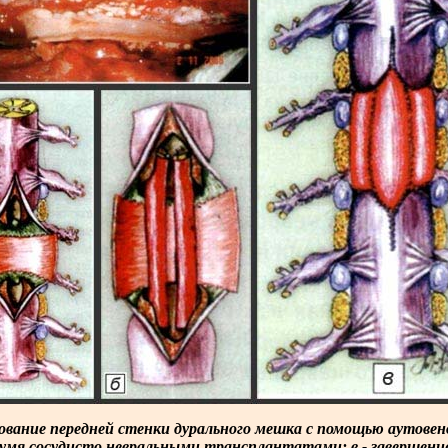
ование передней стенки дурального мешка с помощью аутовен
вумя сосудисто невральными трансплантатами; в - завершени