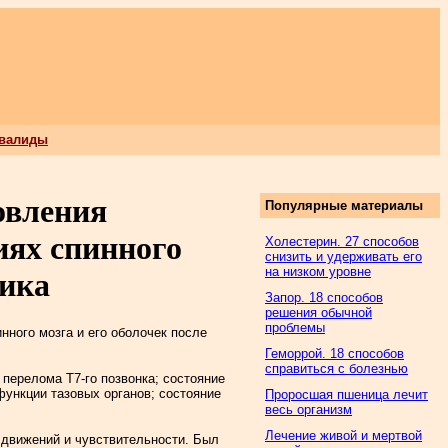
нвалиды
овления
Популярные материалы
ях спинного
Холестерин. 27 способов
снизить и удерживать его
на низком уровне
ника
Запор. 18 способов
решения обычной
проблемы
ного мозга и его оболочек после
Геморрой. 18 способов
справиться с болезнью
я перелома Т7-го позвонка; состояние
функции тазовых органов; состояние
Проросшая пшеница лечит
весь организм
Лечение живой и мертвой
я движений и чувствительности. Был