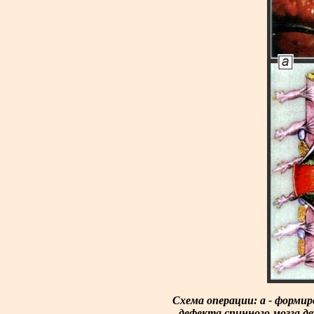
Схема операции: а - формир
дефекта спинного мозга д