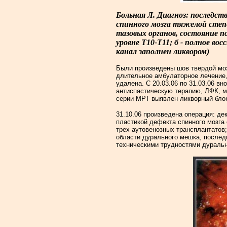
Больная Л. Диагноз: последст
спинного мозга тяжелой сте
тазовых органов, состояние п
уровне Т10-Т11; б - полное в
канал заполнен ликвором)
Были произведены шов твердой моз
длительное амбулаторное лечение,
удалена. С 20.03.06 по 31.03.06 
антиспастическую терапию, ЛФК, м
серии МРТ выявлен ликворный блок
31.10.06 произведена операция: де
пластикой дефекта спинного мозга
трех аутовенозных трансплантатов
области дурального мешка, послед
техническими трудностями дураль