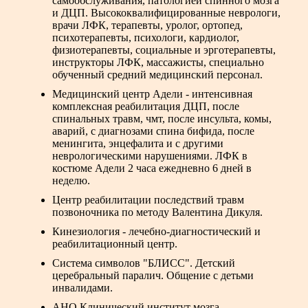
самообслуживания, патологией спинного мозга
и ДЦП. Высококвалифицированные неврологи,
врачи ЛФК, терапевты, уролог, ортопед,
психотерапевты, психологи, кардиолог,
физиотерапевты, социальные и эрготерапевты,
инструкторы ЛФК, массажисты, специально
обученный средний медицинский персонал.
Медицинский центр Адели - интенсивная
комплексная реабилитация ДЦП, после
спинальных травм, чмт, после инсульта, комы,
аварий, с диагнозами спина бифида, после
менингита, энцефалита и с другими
неврологическими нарушениями. ЛФК в
костюме Адели 2 часа ежедневно 6 дней в
неделю.
Центр реабилитации
последствий травм
позвоночника по методу Валентина Дикуля
.
Кинезиология - лечебно-диагностический и
реабилитационный центр.
Система символов "БЛИСС". Детский
церебральный паралич. Общение с детьми
инвалидами.
АНО Клинический институт мозга -