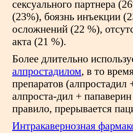
сексуального партнера (2
(23%), боязнь инъекции (2
осложнений (22 %), отсут
акта (21 %).
Более длительно использ
алпростадилом
, в то вре
препаратов (алпростадил 
алпроста-дил + папаверин
правило, прерывается пац
Интракавернозная фармак