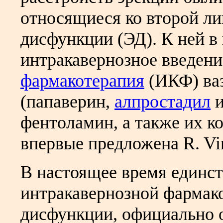
относящиеся ко второй ли
дисфункции (ЭД). К ней в
интракавернозное введен
фармакотерапия
(ИКФ) ва
(папаверин,
алпростадил
и
фентоламин, а также их к
впервые предложена R. Vir
В настоящее время единс
интракавернозной фармак
дисфункции, официально 