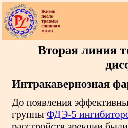
Жизнь
после
травмы
спинного
мозга
Вторая линия т
дис
Интракавернозная фа
До появления эффективны
группы
ФДЭ-5 ингибитор
расстройств эрекции были