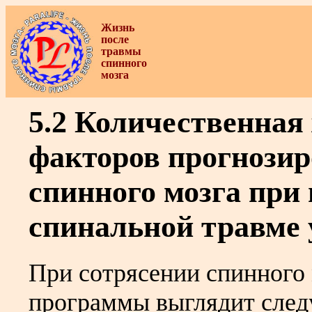
Жизнь
после
травмы
спинного
мозга
5.2 Количественная
факторов прогнозир
спинного мозга при
спинальной травме 
При сотрясении спинного 
программы выглядит сле