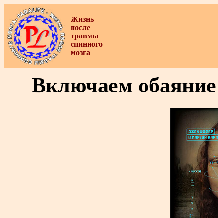
Жизнь
после
травмы
спинного
мозга
Включаем обаяние 