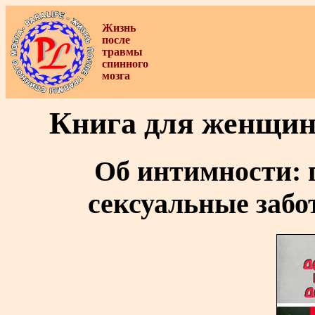
Жизнь
после
травмы
спинного
мозга
Книга для женщин
Об интимности: 
сексуальные заб