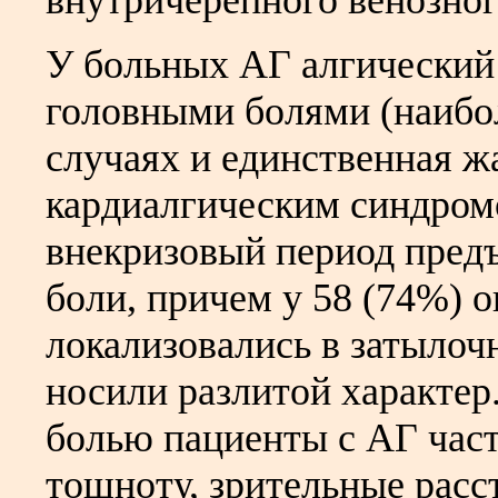
внутричерепного венозного
У больных АГ алгический
головными болями (наибол
случаях и единственная ж
кардиалгическим синдромо
внекризовый период пред
боли, причем у 58 (74%) 
локализовались в затылочн
носили разлитой характер
болью пациенты с АГ час
тошноту, зрительные расс