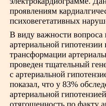
электрокардиограмме. Да
проявлениям кардиалгичес
психовегетативных наруш
В виду важности вопроса
артериальной гипотензии 
трансформации артериаль
проведен тщательный ген
с артериальной гипотензи
показал, что у 83% обсле
артериальной гипотензией
отягощенность по факту а