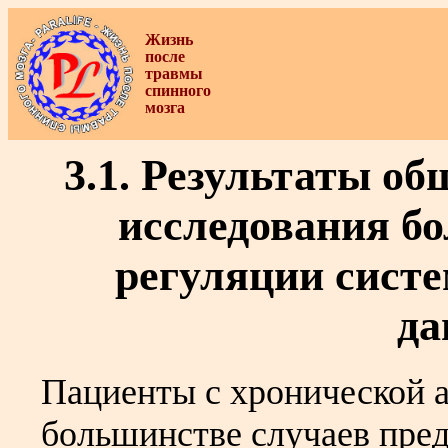
Жизнь
после
травмы
спинного
мозга
3.1. Результаты о
исследования б
регуляции систе
да
Пациенты с хронической а
большинстве случаев пред