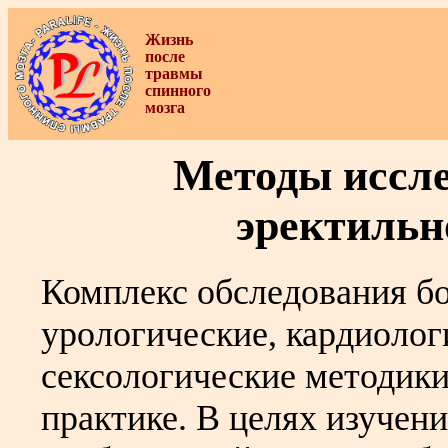
Жизнь
после
травмы
спинного
мозга
Методы иссле
эректильн
Комплекс обследования б
урологические, кардиолог
сексологические методики
практике. В целях изучен