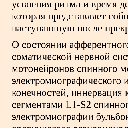
усвоения ритма и время д
которая представляет соб
наступающую после прек
О состоянии афферентног
соматической нервной сис
мотонейронов спинного мо
электромиографического
конечностей, иннервация 
сегментами L1-S2 спинног
электромиографии бульбок