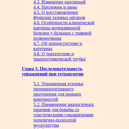
4.3. Изменение ощущений
4.4. Пролежни и раны
4.5. О восстановлении
функции тазовых органов
4.6. Особенности клинической
картины мочекаменной
болезни у больных с травмой
позвоночника
4.7. Об эпицистостоме и
катетерах
4.8. О трахеостоме и
трахеостомической трубке
Глава 5. Последовательность
упражнений при тетраплегии
5.1. Упрощенная техника
проприоцептивного
проторения для нижних
конечностей
5.2. Применение аналогичных
приемов для борьбы со
спастическими сокращениями
поперечно-полосатой
мускулатуры