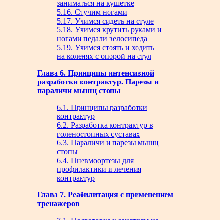
заниматься на кушетке
5.16. Стучим ногами
5.17. Учимся сидеть на стуле
5.18. Учимся крутить руками и
ногами педали велосипеда
5.19. Учимся стоять и ходить
на коленях с опорой на стул
Глава 6. Принципы интенсивной
разработки контрактур. Парезы и
параличи мышц стопы
6.1. Принципы разработки
контрактур
6.2. Разработка контрактур в
голеностопных суставах
6.3. Параличи и парезы мышц
стопы
6.4. Пневмоортезы для
профилактики и лечения
контрактур
Глава 7. Реабилитация с применением
тренажеров