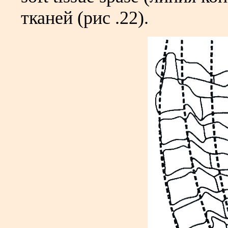
тканей (рис .22).