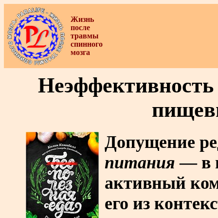
Жизнь
после
травмы
спинного
мозга
Неэффективность 
пищев
Допущение ре
питания
— в 
активный ком
его из контек