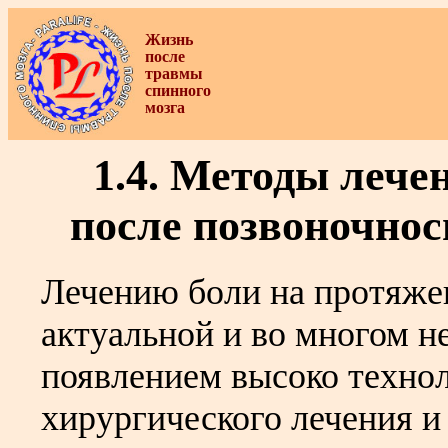
Жизнь
после
травмы
спинного
мозга
1.4. Методы лече
после позвоночно
Лечению боли на протяжен
актуальной и во многом 
появлением высоко техно
хирургического лечения и