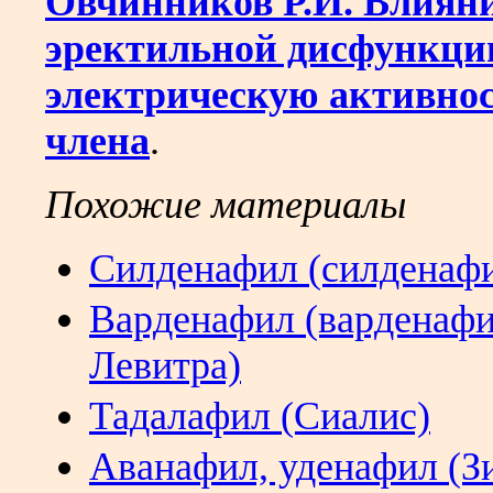
Овчинников Р.И. Влиян
эректильной дисфункци
электрическую активнос
члена
.
Похожие материалы
Силденафил (силденафи
Варденафил (варденафи
Левитра)
Тадалафил (Сиалис)
Аванафил, уденафил (З