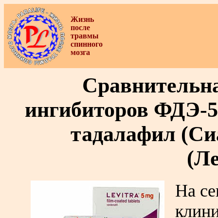
Жизнь
после
травмы
спинного
мозга
Сравнительна
ингибиторов ФДЭ-5 
тадалафил (Си
(Ле
На се
клини