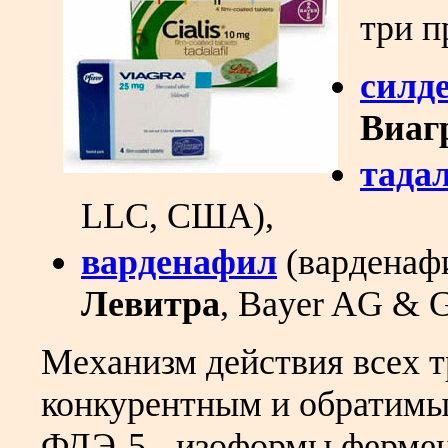
три п
силд
Виаг
тада
LLC, США),
варденафил
(варденафи
Левитра
, Bayer AG & G
Механизм действия всех т
конкурентным и обратимы
ФДЭ-5 - изоформы фермен