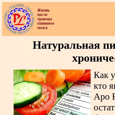
Жизнь
после
травмы
спинного
мозга
Натуральная пи
хрониче
Как у
кто я
Аро 
оста