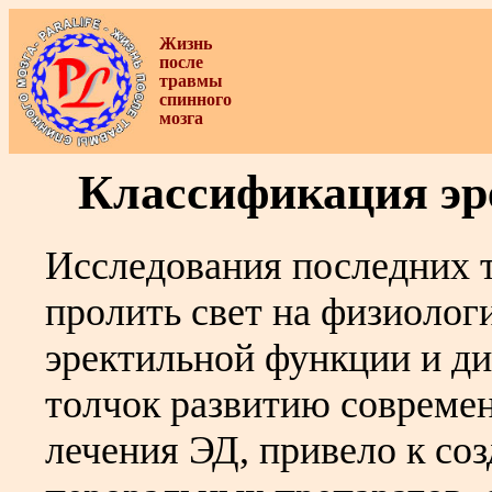
Жизнь
после
травмы
спинного
мозга
Классификация эр
Исследования последних 
пролить свет на физиоло
эректильной функции и д
толчок развитию совреме
лечения ЭД, привело к с