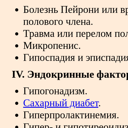
Болезнь Пейрони или в
полового члена.
Травма или перелом пол
Микропенис.
Гипоспадия и эписпади
IV. Эндокринные факт
Гипогонадизм.
Сахарный диабет
.
Гиперпролактинемия.
Гипер- и гипотиреоидиз