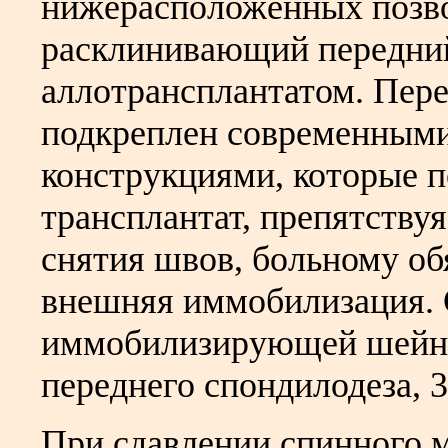
нижерасположенных позво
расклинивающий передний
аллотрансплантатом. Пер
подкреплен современным
конструкциями, которые п
трансплантат, препятствуя
снятия швов, больному об
внешняя иммобилизация. 
иммобилизирующей шейны
переднего спондилодеза, 3
При сдавлении спинного м