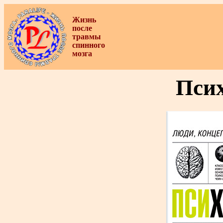
Жизнь
после
травмы
спинного
мозга
Пси