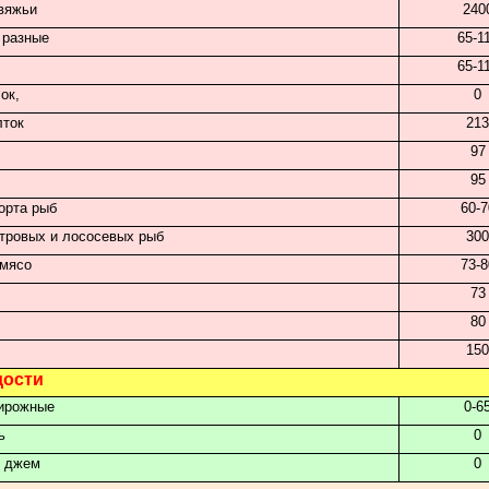
вяжьи
240
 разные
65-1
65-1
ок,
0
лток
21
97
95
орта рыб
60-7
тровых и лососевых рыб
30
 мясо
73-8
73
80
15
дости
пирожные
0-6
ь
0
, джем
0