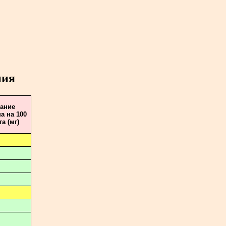
ния
ание
а на 100
а (мг)