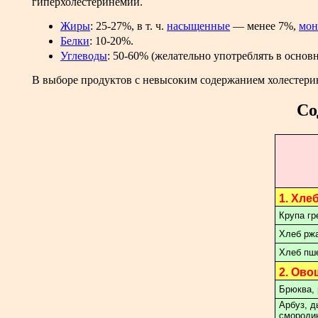
гиперхолестеринемии.
Жиры
: 25-27%, в т. ч.
насыщенные
— менее 7%,
мон
Белки
: 10-20%.
Углеводы
: 50-60% (желательно употреблять в основ
В выборе продуктов с невысоким содержанием холестери
Со
1. Хле
Крупа гр
Хлеб рж
Хлеб пш
2. Ово
Брюква, 
Арбуз, д
смороди