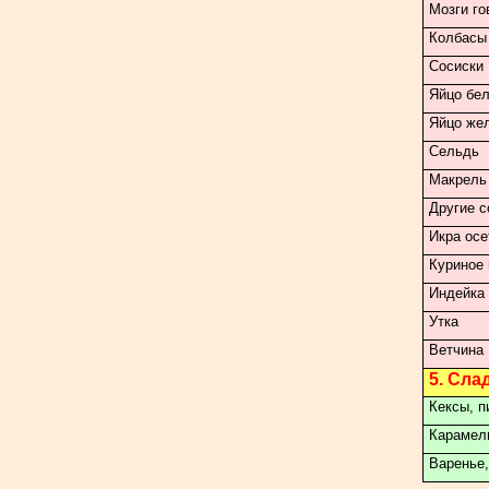
Мозги го
Колбасы
Сосиски
Яйцо бел
Яйцо же
Сельдь
Макрель
Другие с
Икра осе
Куриное
Индейка
Утка
Ветчина
5. Сла
Кексы, 
Карамел
Варенье