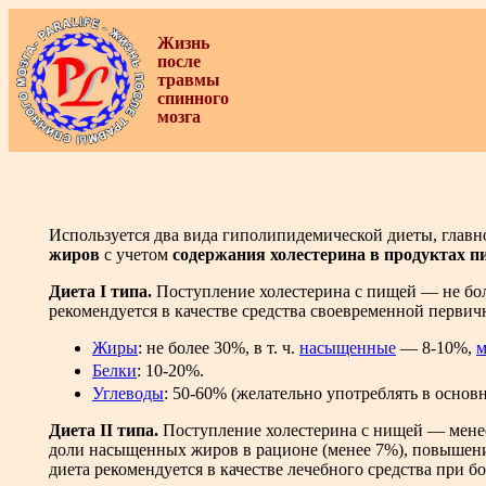
Жизнь
после
травмы
спинного
мозга
Используется два вида гиполипидемической диеты, главн
жиров
с учетом
содержания холестерина в продуктах п
Диета I типа.
Поступление холестерина с пищей — не бол
рекомендуется в качестве средства своевременной первич
Жиры
: не более 30%, в т. ч.
насыщенные
— 8-10%,
м
Белки
: 10-20%.
Углеводы
: 50-60% (желательно употреблять в основ
Диета II типа.
Поступление холестерина с нищей — менее 2
доли насыщенных жиров в рационе (менее 7%), повышен
диета рекомендуется в качестве лечебного средства при б