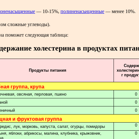
оненасыщенные
— 10-15%,
полиненасьнценные
— менее 10%.
ном сложные углеводы).
на поможет следующая таблица:
держание холестерина в продуктах пита
Содерж
Продукты питания
холестерин
г продукт
бная группа, крупа
ечневая, овсяная, перловая, пшено
0
аной
0
еничный
0
щная и фруктовая группа
0
редис, лук, морковь, капуста, салат, огурцы, помидоры
ыня, яблоки, абрикосы, малина, клубника, крыжовник,
0
на