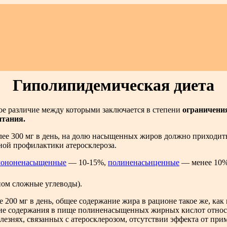
Гиполипидемическая диета
ое различие между которыми заключается в степени
ограничени
итания.
ее 300 мг в день, на долю насыщенных жиров должно приходить
ной профилактики атеросклероза.
ононенасыщенные
— 10-15%,
полиненасьнценные
— менее 10%
ном сложные углеводы).
00 мг в день, общее содержание жира в рационе такое же, как и
ие содержания в пище полиненасыщенных жирных кислот отно
олезнях, связанных с атеросклерозом, отсутствии эффекта от при