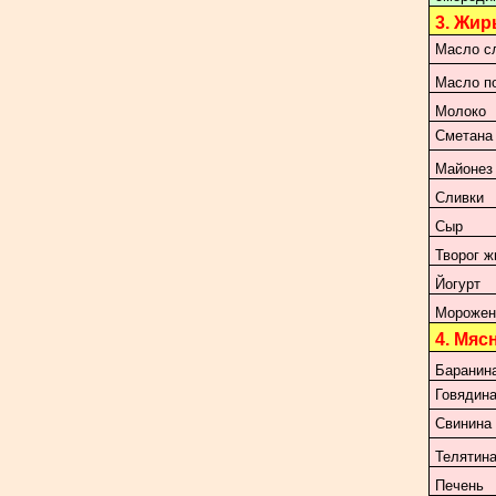
3. Жир
Масло с
Масло п
Молоко
Сметана
Майонез
Сливки
Сыр
Творог 
Йогурт
Морожен
4. Мяс
Баранин
Говядин
Свинина
Телятин
Печень