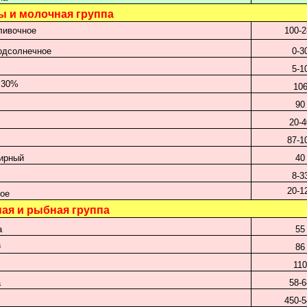
ы и молочная группа
ливочное
100-
одсолнечное
0-3
5-1
 30%
10
90
20-
87-1
жирный
40
8-3
20-1
ое
ная и рыбная группа
а
55
а
86
11
а
58-
450-