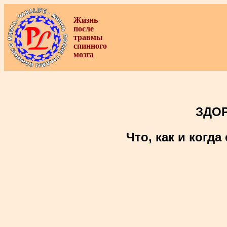
Жизнь
после
травмы
спинного
мозга
ЗДО
Что, как и когд