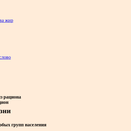
ива жир
слово
из рациона
цион
зни
обых групп населения