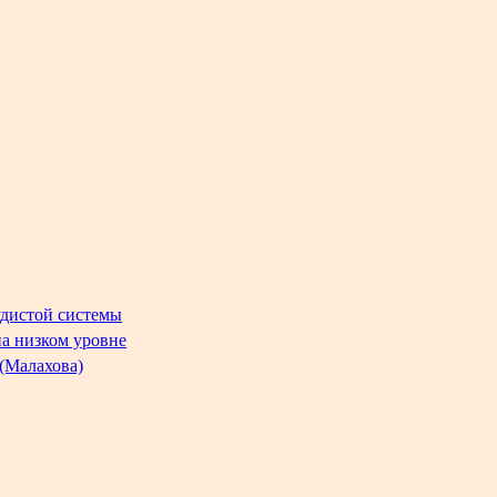
удистой системы
на низком уровне
 (Малахова)