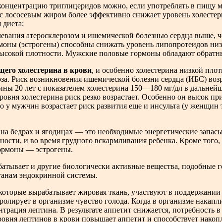
концентрацию триглицеридов можно, если употреблять в пищу м
 лососевым жиром более эффективно снижает уровень холестер
 диета;
левания атеросклерозом и ишемической болезнью сердца выше, че
моны (эстрогены) способны снижать уровень липопротеидов ни
высокой плотности. Мужские половые гормоны обладают обратн
его холестерина в крови
, и особенно холестерина низкой плот
за. Риск возникновения ишемической болезни сердца (ИБС) возр
ины 20 лет с показателем холестерина 150—180 мг/дл в дальне
ровня холестерина риск резко возрастает. Особенно он высок при
то у мужчин возрастает риск развития еще и инсульта (у женщин 
а бедрах и ягодицах — это необходимые энергетические запас
ости, и во время грудного вскармливания ребенка. Кроме того,
ормоны — эстрогены.
батывает и другие биологически активные вещества, подобные 
органам эндокринной системы.
оторые вырабатывает жировая ткань, участвуют в поддержании 
ролирует в организме чувство голода. Когда в организме накапл
ентрация лептина. В результате аппетит снижается, потребность
ровня лептинов в крови повышает аппетит и способствует нако