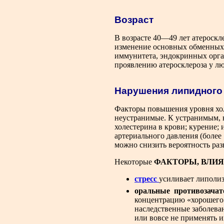
Возраст
В возрасте 40—49 лет атероскл
изменение основных обменных 
иммунитета, эндокринных орга
проявлению атеросклероза у лю
Нарушения липидного
Факторы повышения уровня хол
неустранимые. К устранимым, н
холестерина в крови; курение;
артериального давления (более 
можно снизить вероятность раз
Некоторые
ФАКТОРЫ, ВЛИ
стресс
усиливает липоли
оральные противозачат
концентрацию «хорошего
наследственные заболева
или вовсе не применять и