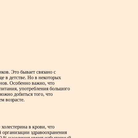
ов. Это бывает связано с
 в детстве. Но в некоторых
нов. Особенно важно, что
питания, употребления большого
можно добиться того, что
м возрасте.
холестерина в крови, что
й организации здравоохранения
50 % населения имеет избыточный