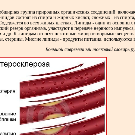
) - обширная группа природных органических соединений, вклю
ипидов состоят из спирта и жирных кислот, сложных - из спир
 Содержатся во всех живых клетках. Липиды - один из основных
кий резерв организма, участвуют в передаче нервного импульса
 и др. К липидам относят некоторые жирорастворимые вещества,
ны, стерины. Многие липиды - продукты питания, используются
Большой современный толковый словарь рус