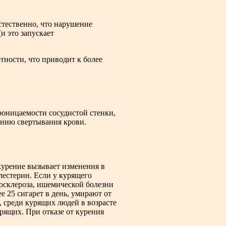
стественно, что нарушение
и это запускает
тности, что приводит к более
роницаемости сосудистой стенки,
ению свертывания крови.
 курение вызывает изменения в
лестерин. Если у курящего
росклероза, ишемической болезни
 25 сигарет в день, умирают от
, среди курящих людей в возрасте
урящих. При отказе от курения