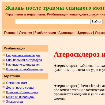
Жизнь после травмы спинного моз
Параплегия и тетраплегия. Реабилитация инвалидов-колясочни
Главная
|
Лечение
|
Реабилитация
|
Адаптация
|
Здоровье
|
Упраж
Реабилитация
Атеросклероз 
Популярная литература
Специальная литература
Научные исследования
Атеросклероз
- заболевание, х
Фильмы по реабилитации
сужением просвета сосудов и у
Адаптация
Обмен опытом
Атеросклероз
(atherosclerosis
Доступность среды
оболочки артерий эластическог
Фильмы об инвалидах
проявляется общими и (или) ме
Книги об инвалидах
формы.
Знакомства