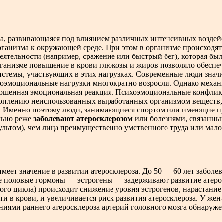
ма, развивающаяся под влиянием различных интенсивных воздейс
рганизма к окружающей среде. При этом в организме происходя
ятельности (например, сражение или быстрый бег), которая был
ганизме повышение в крови глюкозы и жиров позволяло обеспе
истемы, участвующих в этих нагрузках. Современные люди значи
оэмоциональные нагрузки многократно возросли. Однако механи
вершенная эмоциональная реакция. Психоэмоциональные конфлик
акоплению неиспользованных выработанных организмом веществ
а. Именно поэтому люди, занимающиеся спортом или имеющие п
льно реже
заболевают атеросклерозом
или болезнями, связанны
ультом), чем лица преимущественно умственного труда или мал
меет значение в развитии атеросклероза. До 50 — 60 лет заболев
е половые гормоны — эстрогены — задерживают развитие атерос
ого цикла) происходит снижение уровня эстрогенов, нарастание
и в крови, и увеличивается риск развития атеросклероза. У жен
ениями раннего атеросклероза артерий головного мозга обнаруж