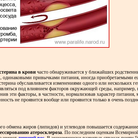
стерина в крови
часто обнаруживается у ближайших родственник
 одинаковыми привычками питания, иногда приобретаемыми еще
терина обуславливается изменениями одного или нескольких ге
оявляться под влиянием факторов окружающей среды, например, 
ив эти факторы, в частности, нормализовав характер питания, 
ность не проявится вообще или проявится только в очень поздне
о обмена жиров (липидов) и углеводов повышается содержание 
ессированию атеросклероза
. По последним оценкам Всемирно
ре имеют
лишний вес
. В экономически развитых странах почти 