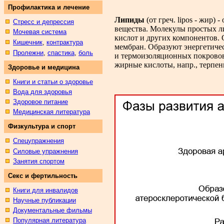
Профилактика и лечение
Липиды
(от греч. lipos - жир
Стресс и депрессия
вещества. Молекулы простых л
Мочевая система
кислот и других компонентов.
Кишечник
,
контрактура
мембран. Образуют энергетичес
Пролежни
,
спастика
,
боль
и термоизоляционных покровов
жирные кислоты, напр., терпе
Здоровье и медицина
Книги и статьи о здоровье
Вода для здоровья
Здоровое питание
Медицинская литература
Физкультура и спорт
Спецупражнения
Силовые упражнения
Занятия спортом
Секс и фертильность
Книги для инвалидов
Научные публикации
Документальные фильмы
Популярная литература