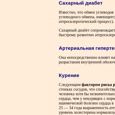
Сахарный диабет
Известно, что обмен углеводов
углеводного обмена, имеющееся
атеросклеротический процесс).
Сахарный диабет сопровождаетс
быстрому развитию атеросклеро
Артериальная гиперте
Она непосредственно влияет на
разрастания внутренней оболоч
Курение
Следующим
фактором риска р
стенках сосудов, что способст
человека хотя бы незначительн
сердца, чем у некурящих с нор
ишемической болезни сердца в 
25 — 34 года выраженность ате
уровень холестерина нормализуе