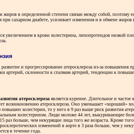
 и жиров в определенной степени связан между собой, поэтому е
 при сахарном диабете, усиливает изменения и в обмене жиров (
я увеличением в крови холестерина, липопротеидов низкой пло
за.
нзия
 развитие и прогрессирование атеросклероза из-за повышения п
ки артерий, склонности к спазмам артерий, тенденции к повыш
азвития атеросклероза
является курение. Длительное и частое
вует возникновению атеросклероза. Оно уменьшает «хороший» хо
о повышен холестерин, то у него в 9 раз выше риск развития ате
мальным холестерином. Люди моложе 44 лет, выкуривающие более
15 раз больше, чем некурящие лица того же возраста. Кроме того
росклеротических изменений в аорте в 3 раза больше, чем у нек
тся в течение года.