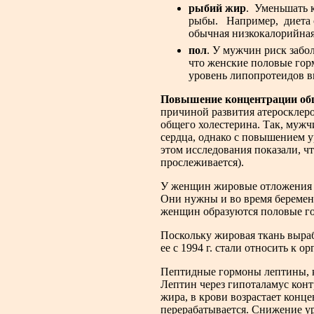
рыбий жир
. Уменьшать 
рыбы. Например, диета с
обычная низкокалорийная
пол
. У мужчин риск забо
что женские половые гор
уровень липопротеидов 
Повышение концентрации общ
причиной развития атеросклеро
общего холестерина. Так, мужч
сердца, однако с повышением у
этом исследования показали, ч
прослеживается).
У женщин жировые отложения н
Они нужны и во время беременн
женщин образуются половые г
Поскольку жировая ткань выра
ее с 1994 г. стали относить к 
Пептидные гормоны лептины, к
Лептин через гипоталамус конт
жира, в крови возрастает конц
перерабатывается. Снижение у