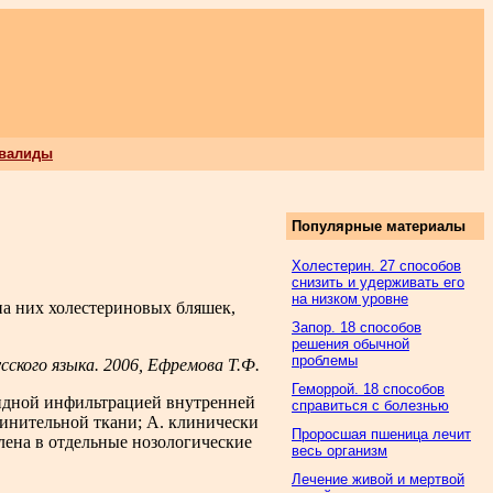
нвалиды
Популярные материалы
Холестерин. 27 способов
снизить и удерживать его
на низком уровне
на них холестериновых бляшек,
Запор. 18 способов
решения обычной
проблемы
ского языка. 2006, Ефремова Т.Ф.
Геморрой. 18 способов
ипоидной инфильтрацией внутренней
справиться с болезнью
динительной ткани; А. клинически
Проросшая пшеница лечит
лена в отдельные нозологические
весь организм
Лечение живой и мертвой