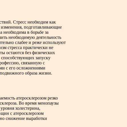
твий. Стресс необходим как
т изменения, подготавливающие
а необходима в борьбе за
чить необходимую деятельность
тельно слабее и реже используют
зм стресса практически не
ты остаются без физических
, способствующих запуску
рофессию, связанную с
ми с его осложнениями
оподвижного образа жизни.
аемость атеросклерозом резко
клероза. Во время менопаузы
 уровня холестерина,
-щин с атеросклерозом
ено снижение выработки