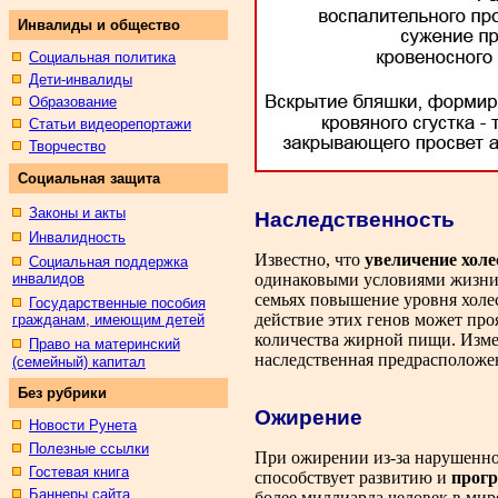
Инвалиды и общество
Социальная политика
Дети-инвалиды
Образование
Статьи видеорепортажи
Творчество
Социальная защита
Законы и акты
Наследственность
Инвалидность
Известно, что
увеличение холе
Социальная поддержка
инвалидов
одинаковыми условиями жизни,
семьях повышение уровня холес
Государственные пособия
действие этих генов может пр
гражданам, имеющим детей
количества жирной пищи. Измен
Право на материнский
наследственная предрасположен
(семейный) капитал
Без рубрики
Ожирение
Новости Рунета
Полезные ссылки
При ожирении из-за нарушенног
Гостевая книга
способствует развитию и
прогр
Баннеры сайта
более миллиарда человек в ми