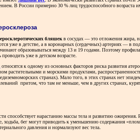
рением. В России примерно 30 % лиц трудоспособного возраста
теросклероза
теросклеротических бляшек
в сосудах — это отложения жира, 
тся уже в детстве, а в коронарных (сердечных) артериях — в по
чинают образовываться между 13 и 19 годами. Поэтому профила
 проводить уже в детском возрасте.
а
относятся к одному из основных факторов риска развития атерос
овном растительными и морскими продуктами, распространенност
редиземноморских странах). Мало того, в этих странах нет эпиде
еваний притом, что там не меньше, чем в других странах, куря
ти способствует нарастанию массы тела и развитию ожирения. 
е, ходьба, бег могут приводить к уменьшению содержания «плохо
ериального давления и нормализуют вес тела.