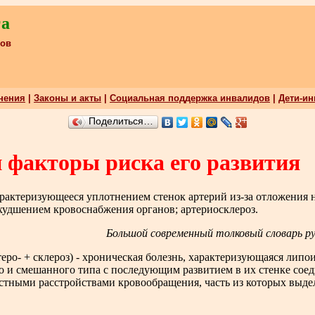
га
ков
нения
|
Законы и акты
|
Социальная поддержка инвалидов
|
Дети-и
Поделиться…
и факторы риска его развития
арактеризующееся уплотнением стенок артерий из-за отложения 
худшением кровоснабжения органов; артериосклероз.
Большой современный толковый словарь рус
; атеро- + склероз) - хроническая болезнь, характеризующаяся л
о и смешанного типа с последующим развитием в их стенке сое
стными расстройствами кровообращения, часть из которых выде