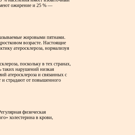
 имеют ожирение и 25 % —
называемые жировыми пятнами.
дростковом возрасте. Настоящие
ктику атеросклероза, нормализуя
клероза, поскольку в тех странах,
ь таких нарушений низкая
мий атеросклероза и связанных с
т и страдают от повышенного
Регулярная физическая
го» холестерина в крови,