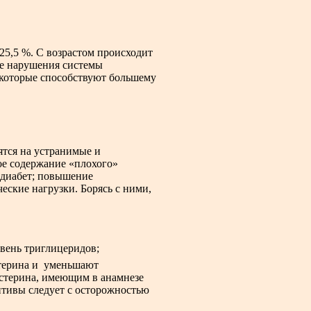
 25,5 %. С возрастом происходит
ые нарушения системы
 которые способствуют большему
ятся на устранимые и
ое содержание «плохого»
 диабет; повышение
ческие нагрузки. Борясь с ними,
вень триглицеридов;
терина и уменьшают
стерина, имеющим в анамнезе
птивы следует с осторожностью