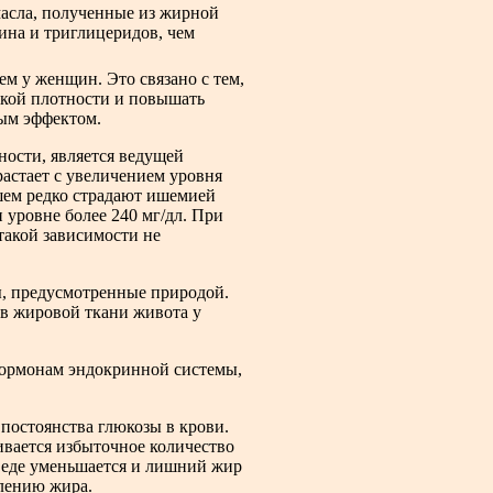
асла, полученные из жирной
ина и триглицеридов, чем
м у женщин. Это связано с тем,
зкой плотности и повышать
ым эффектом.
ности, является ведущей
астает с увеличением уровня
йшем редко страдают ишемией
 уровне более 240 мг/дл. При
такой зависимости не
ы, предусмотренные природой.
 в жировой ткани живота у
гормонам эндокринной системы,
постоянства глюкозы в крови.
ивается избыточное количество
 в еде уменьшается и лишний жир
плению жира.