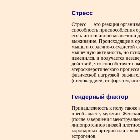
Стресс
Стресс — это реакция организ
способность приспособления о
его к интенсивной мышечной де
выживание. Происходящее в ор
мышц и сердечно-сосудистой с
мышечную активность, но псих
изменился, и получается неза
действий, что способствует н
атеросклеротического процесс
физической нагрузкой, значите
(стенокардией, инфарктом, инс
Гендерный фактор
Принадлежность к полу также и
преобладает у мужчин. Женски
(после завершения менструальн
липопротеинов низкой плотност
коронарных артерий или с явл
эстрогенов.