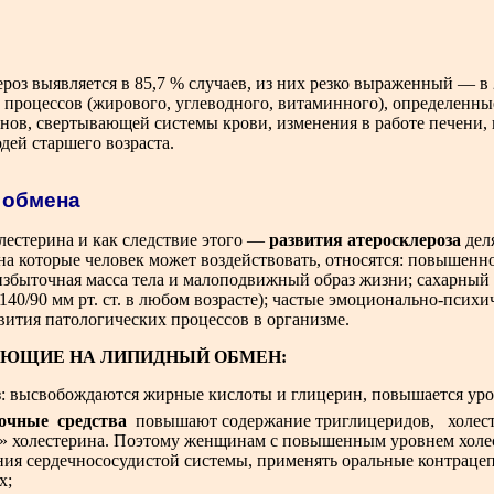
ероз выявляется в 85,7 % случаев, из них резко выраженный — в
процессов (жирового, углеводного, витаминного), определенн
нов, свертывающей системы крови, изменения в работе печени,
дей старшего возраста.
 обмена
естерина и как следствие этого —
развития атеросклероза
дел
а которые человек может воздействовать, относятся: повышенн
 избыточная масса тела и малоподвижный образ жизни; сахарный
140/90 мм рт. ст. в любом возрасте); частые эмоционально-психи
вития патологических процессов в организме.
ЯЮЩИЕ НА ЛИПИДНЫЙ ОБМЕН
:
з: высвобождаются жирные кислоты и глицерин, повышается уро
очные средства
повышают содержание триглицеридов, холес
» холестерина. Поэтому женщинам с повышенным уровнем холе
ния сердечнососудистой системы, применять оральные контраце
х;