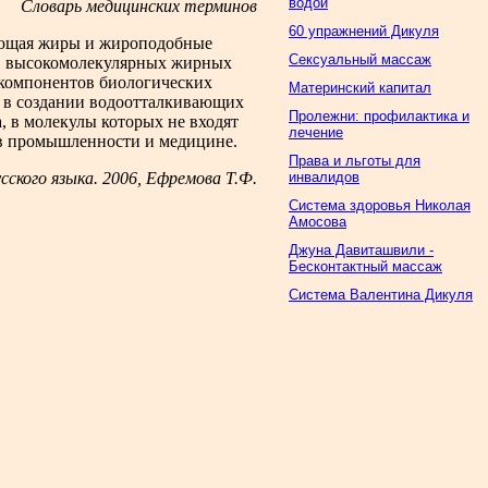
водой
Словарь медицинских терминов
60 упражнений Дикуля
чающая жиры и жироподобные
Сексуальный массаж
та, высокомолекулярных жирных
 компонентов биологических
Материнский капитал
, в создании водоотталкивающих
Пролежни: профилактика и
 в молекулы которых не входят
лечение
 в промышленности и медицине.
Права и льготы для
инвалидов
ского языка. 2006, Ефремова Т.Ф.
Система здоровья Николая
Амосова
Джуна Давиташвили -
Бесконтактный массаж
Система Валентина Дикуля