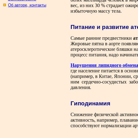
Об авторе, контакты
вес, из них 30 % страдает ожи
избыточную массу тела.
Питание и развитие а
Самые ранние предвестники
а
Жировые пятна в аорте появляю
атеросклеротические бляшки на
процесс питания, надо начинать
Нарушения липидного обмен
где население питается в осн
(например, в Китае, Японии, с
ним сердечно-сосудистых забол
давления.
Гиподинамия
Снижение физической активнос
активность, например, плавани
способствуют нормализации арт