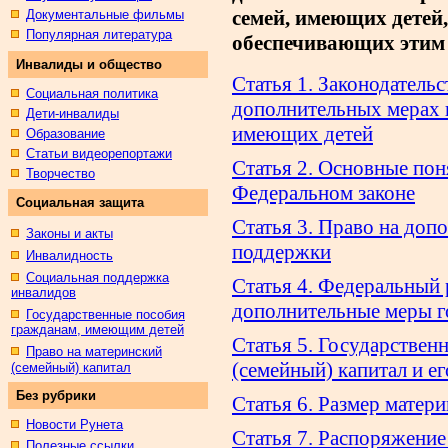
семей, имеющих детей,
Документальные фильмы
Популярная литература
обеспечивающих этим 
Инвалиды и общество
Статья 1. Законодатель
Социальная политика
дополнительных мерах 
Дети-инвалиды
имеющих детей
Образование
Статьи видеорепортажи
Статья 2. Основные пон
Творчество
Федеральном законе
Социальная защита
Статья 3. Право на доп
Законы и акты
поддержки
Инвалидность
Социальная поддержка
Статья 4. Федеральный 
инвалидов
дополнительные меры г
Государственные пособия
гражданам, имеющим детей
Статья 5. Государствен
Право на материнский
(семейный) капитал и е
(семейный) капитал
Без рубрики
Статья 6. Размер матери
Новости Рунета
Статья 7. Распоряжение
Полезные ссылки