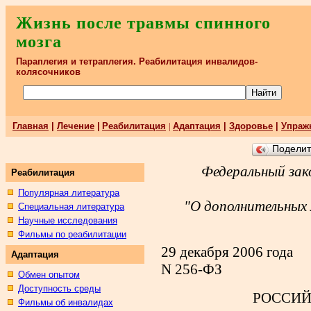
Жизнь после травмы спинного
мозга
Параплегия и тетраплегия. Реабилитация инвалидов-
колясочников
Главная
|
Лечение
|
Реабилитация
|
Адаптация
|
Здоровье
|
Упраж
Подели
Федеральный зако
Реабилитация
Популярная литература
"О дополнительных
Специальная литература
Научные исследования
Фильмы по реабилитации
29 декабря 2006 года
Адаптация
N 256-ФЗ
Обмен опытом
Доступность среды
РОССИЙ
Фильмы об инвалидах