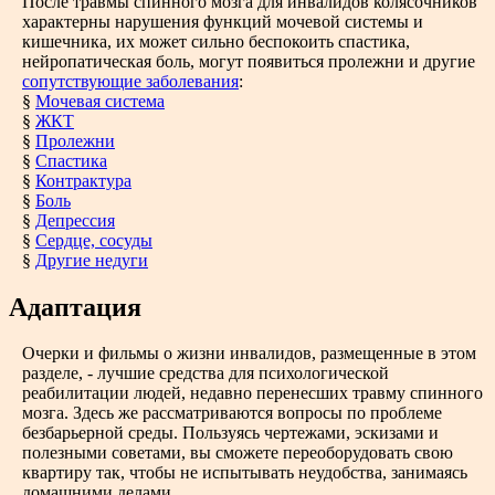
После травмы спинного мозга для инвалидов колясочников
характерны нарушения функций мочевой системы и
кишечника, их может сильно беспокоить спастика,
нейропатическая боль, могут появиться пролежни и другие
сопутствующие заболевания
:
§
Мочевая система
§
ЖКТ
§
Пролежни
§
Спастика
§
Контрактура
§
Боль
§
Депрессия
§
Сердце, сосуды
§
Другие недуги
Адаптация
Очерки и фильмы о жизни инвалидов, размещенные в этом
разделе, - лучшие средства для психологической
реабилитации людей, недавно перенесших травму спинного
мозга. Здесь же рассматриваются вопросы по проблеме
безбарьерной среды. Пользуясь чертежами, эскизами и
полезными советами, вы сможете переоборудовать свою
квартиру так, чтобы не испытывать неудобства, занимаясь
домашними делами.